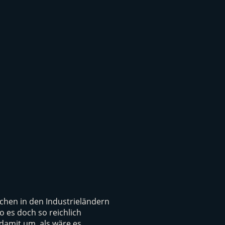
hen in den Industrieländern
 es doch so reichlich
damit um, als wäre es