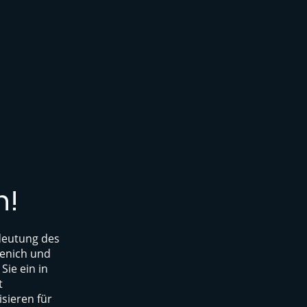
n!
deutung des
tenich und
ie ein in
t
isieren für