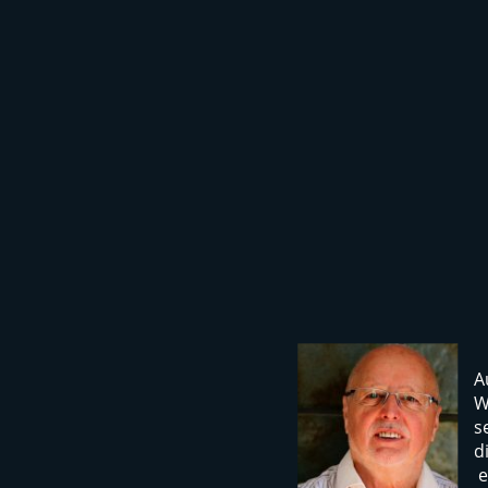
A
W
s
d
e